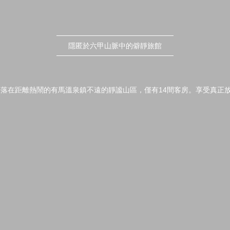
隱匿於六甲山脈中的僻靜旅館
落在距離熱鬧的有馬溫泉鎮不遠的靜謐山區，僅有14間客房。享受真正